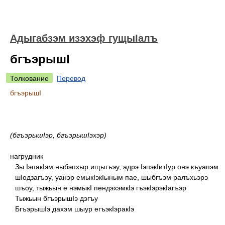
Адыгабзэм изэхэф гущыIалъ
бгъэрышI
Толкование
Перевод
бгъэрышI
(бгъэрышIэр, бгъэрышIэхэр)
нагрудник
Зы IэпакIэм ныбэпхыр ищыгъэу, адрэ IэпэкIитIур онэ къуапэм
шIодзагъэу, уанэр емыкIэкIыным пае, шыбгъэм ралъхьэрэ
шъоу, тыжьын е нэмыкI пендэхэмкIэ гъэкIэрэкIагъэр
Тыжьын бгъэрышIэ дэгъу
БгъэрышIэ дахэм шыур егъэкIэракIэ