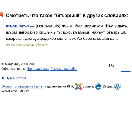
Смотреть что такое "бгъэрышI" в других словарях:
шъошIагъэ
— (мэшъуашIэ) лъым. был шорником Шъо ыдыгъ,
шъом зыгорэхэр хишIыкIыгъ: шхо, къамыщ, нахъут, бгъэрышI,
джэрышI, джащ афэдэхэр ышIыгъэх Ар бэрэ шъошIагъэ …
Адыгабзэм изэхэф гущыIалъ
© Академик, 2000-2026
18+
Обратная связь:
Техподдержка
,
Реклама на сайте
👣 Путешествия
Экспорт словарей на сайты
, сделанные на PHP,
Joomla,
Drupal,
WordPress, MODx.