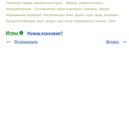
Толковый словарь адыгейского языка. - Майкоп, издание второе,
переработанное.
.
Составители Абдул Ахмедович Хатанов, Зайнаб
Ибрагимовна Керашева. Под редакцией докт. филол. наук, проф. Ачердана
Нуховича Абрегова, докт. филол. наук Нуха Туркубиевича Гишева.
.
2006
.
Игры ⚽
Нужна курсовая?
бгъэнышъхь
бетакъ